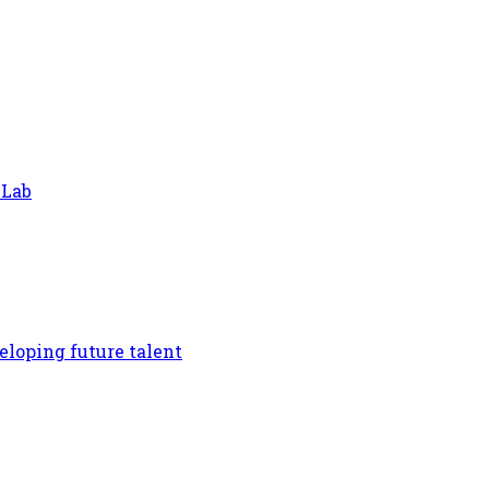
 Lab
eloping future talent